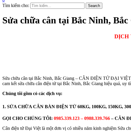
Tìm kiếm cho:
Search
Sửa chữa cân tại Bắc Ninh, Bắc
DỊCH 
Sửa chữa cân tại Bắc Ninh, Bắc Giang – CÂN ĐIỆN TỬ ĐẠI VIỆT đảm b
cam kết sửa chữa cân điện tử tại Bắc Ninh, Bắc Giang hiệu quả, uy t
Chúng tôi gồm có các dịch vụ:
1. SỬA CHỮA CÂN BÀN ĐIỆN TỬ 60KG, 100KG, 150KG, 30
GỌI CHO CHÚNG TÔI:
0985.339.123 – 0988.339.766
– CÂN Đ
Cân điện tử Đại Việt là một đơn vị có nhiều năm kinh nghiệm Sửa c