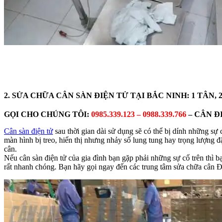
2. SỬA CHỮA CÂN SÀN ĐIỆN TỬ TẠI BẮC NINH: 1 TÂN, 2 
GỌI CHO CHÚNG TÔI:
0985.339.123 – 0988.339.766
– CÂN Đ
Cân sàn điện tử
sau thời gian dài sử dụng sẽ có thể bị dính những sự
màn hình bị treo, hiển thị nhưng nhảy số lung tung hay trọng lượng
cân.
Nếu cân sàn điện tử của gia đình bạn gặp phải những sự cố trên thì 
rất nhanh chóng. Bạn hãy gọi ngay đến các trung tâm sửa chữa cân Đạ