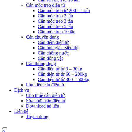
Cân móc treo điện tử
Cân móc treo từ 200 – 1 tấn
Cân móc treo 2 tấn
Cân móc treo 3 tấn
Cân móc treo 5 tấn
Cân móc treo 10 tấn
Cân chuyên dụng
Cân đếm điện tử
Cân tính giá – siêu thị
Cân chống nước
Cân động vật
Cân thông dụng
Cân điện tử từ 3 – 30kg
Cân điện tử từ 60 – 200kg
Cân điện tử từ 300 – 500kg
Phụ kiện cân điện tử
Dịch vụ
Cho thuê cân điện tử
Sửa chữa cân điện tử
Download tài liệu
Liên hệ
Tuyển dụng
0