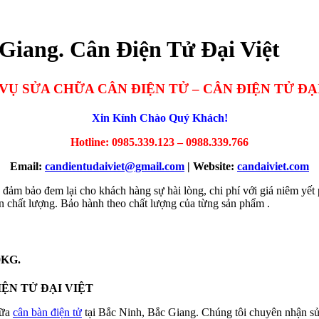
 Giang. Cân Điện Tử Đại Việt
VỤ SỬA CHỮA CÂN ĐIỆN TỬ – CÂN ĐIỆN TỬ ĐẠ
Xin Kính Chào Quý Khách!
Hotline: 0985.339.123 – 0988.339.766
Email:
candientudaiviet@gmail.com
| Website:
candaiviet.com
ảo đem lại cho khách hàng sự hài lòng, chi phí với giá niêm yết ph
ín chất lượng. Bảo hành theo chất lượng của từng sản phẩm .
0KG.
IỆN TỬ ĐẠI VIỆT
hữa
cân bàn điện tử
tại Bắc Ninh, Bắc Giang. Chúng tôi chuyên nhận sử