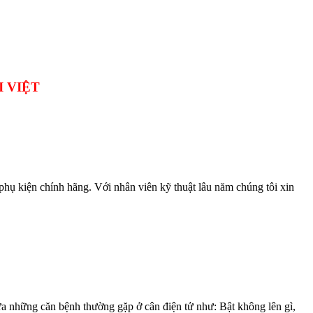
I VIỆT
ụ kiện chính hãng. Với nhân viên kỹ thuật lâu năm chúng tôi xin
a những căn bệnh thường gặp ở cân điện tử như: Bật không lên gì,