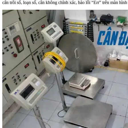
cân trôi số, loạn số, cân không chính xác, báo lỗi “Err” trên màn h