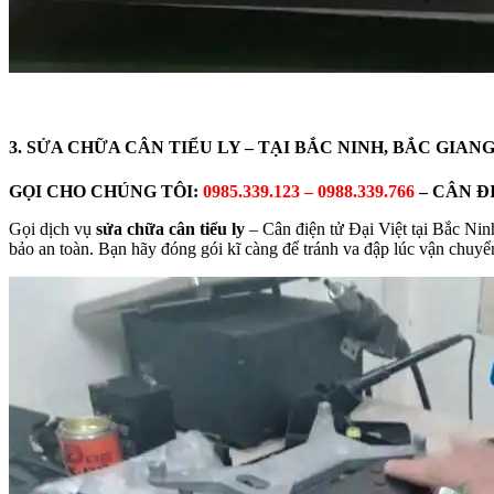
3. SỬA CHỮA CÂN TIỂU LY – TẠI BẮC NINH, BẮC GIAN
GỌI CHO CHÚNG TÔI:
0985.339.123 – 0988.339.766
– CÂN Đ
Gọi dịch vụ
sửa chữa cân tiểu ly
– Cân điện tử Đại Việt tại Bắc Ni
bảo an toàn. Bạn hãy đóng gói kĩ càng để tránh va đập lúc vận chuyển.