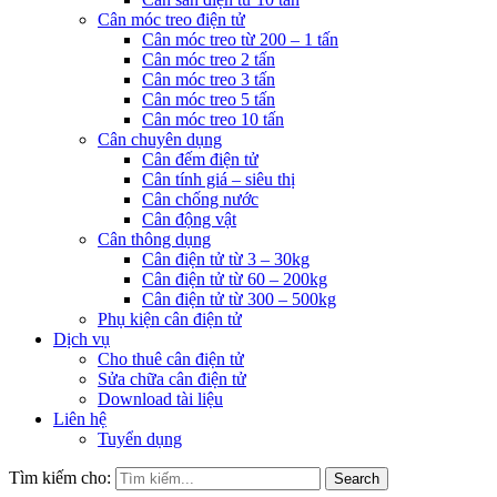
Cân móc treo điện tử
Cân móc treo từ 200 – 1 tấn
Cân móc treo 2 tấn
Cân móc treo 3 tấn
Cân móc treo 5 tấn
Cân móc treo 10 tấn
Cân chuyên dụng
Cân đếm điện tử
Cân tính giá – siêu thị
Cân chống nước
Cân động vật
Cân thông dụng
Cân điện tử từ 3 – 30kg
Cân điện tử từ 60 – 200kg
Cân điện tử từ 300 – 500kg
Phụ kiện cân điện tử
Dịch vụ
Cho thuê cân điện tử
Sửa chữa cân điện tử
Download tài liệu
Liên hệ
Tuyển dụng
Tìm kiếm cho:
Search