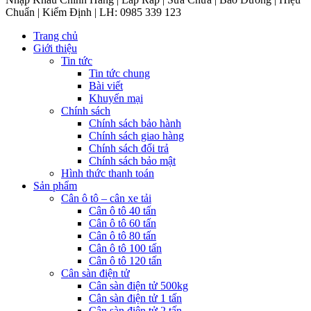
Chuẩn | Kiểm Định | LH: 0985 339 123
Trang chủ
Giới thiệu
Tin tức
Tin tức chung
Bài viết
Khuyến mại
Chính sách
Chính sách bảo hành
Chính sách giao hàng
Chính sách đổi trả
Chính sách bảo mật
Hình thức thanh toán
Sản phẩm
Cân ô tô – cân xe tải
Cân ô tô 40 tấn
Cân ô tô 60 tấn
Cân ô tô 80 tấn
Cân ô tô 100 tấn
Cân ô tô 120 tấn
Cân sàn điện tử
Cân sàn điện tử 500kg
Cân sàn điện tử 1 tấn
Cân sàn điện tử 2 tấn