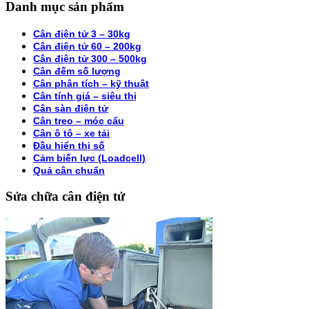
Danh mục sản phẩm
Cân điện tử 3 – 30kg
Cân điện tử 60 – 200kg
Cân điện tử 300 – 500kg
Cân đếm số lượng
Cân phân tích – kỹ thuật
Cân tính giá – siêu thị
Cân sàn điện tử
Cân treo – móc cẩu
Cân ô tô – xe tải
Đầu hiển thị số
Cảm biến lực (Loadcell)
Quả cân chuẩn
Sửa chữa cân điện tử