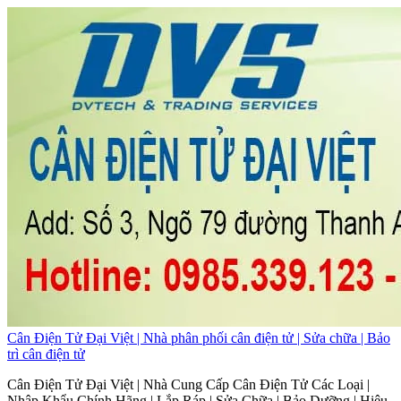
Cân Điện Tử Đại Việt | Nhà phân phối cân điện tử | Sửa chữa | Bảo
trì cân điện tử
Cân Điện Tử Đại Việt | Nhà Cung Cấp Cân Điện Tử Các Loại |
Nhập Khẩu Chính Hãng | Lắp Ráp | Sửa Chữa | Bảo Dưỡng | Hiệu