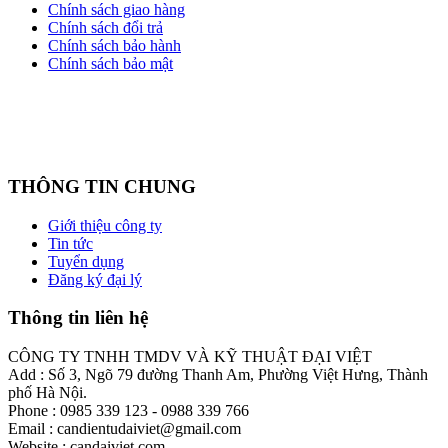
Chính sách giao hàng
Chính sách đổi trả
Chính sách bảo hành
Chính sách bảo mật
THÔNG TIN CHUNG
Giới thiệu công ty
Tin tức
Tuyển dụng
Đăng ký đại lý
Thông tin liên hệ
CÔNG TY TNHH TMDV VÀ KỸ THUẬT ĐẠI VIỆT
Add : Số 3, Ngõ 79 đường Thanh Am, Phường Việt Hưng, Thành
phố Hà Nội.
Phone : 0985 339 123 - 0988 339 766
Email : candientudaiviet@gmail.com
Website : candaiviet.com