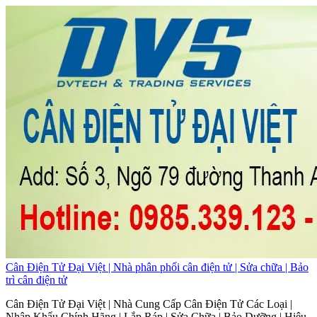
Cân Điện Tử Đại Việt | Nhà phân phối cân điện tử | Sửa chữa | Bảo
trì cân điện tử
Cân Điện Tử Đại Việt | Nhà Cung Cấp Cân Điện Tử Các Loại |
Nhập Khẩu Chính Hãng | Lắp Ráp | Sửa Chữa | Bảo Dưỡng | Hiệu