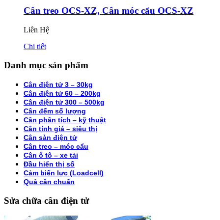
Cân treo OCS-XZ, Cân móc cẩu OCS-XZ
Liên Hệ
Chi tiết
Danh mục sản phẩm
Cân điện tử 3 – 30kg
Cân điện tử 60 – 200kg
Cân điện tử 300 – 500kg
Cân đếm số lượng
Cân phân tích – kỹ thuật
Cân tính giá – siêu thị
Cân sàn điện tử
Cân treo – móc cẩu
Cân ô tô – xe tải
Đầu hiển thị số
Cảm biến lực (Loadcell)
Quả cân chuẩn
Sửa chữa cân điện tử