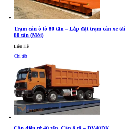
Trạm cân ô tô 80 tấn – Lắp đặt trạm cân xe tải
80 tấn (Mới)
Liên Hệ
Chi tiết
Cân điện tử 40 tấn, Cân ô tô – DV40DK