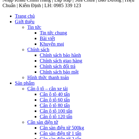
Chuẩn | Kiểm Định | LH: 0985 339 123
Trang chủ
Giới thiệu
Tin tức
Tin tức chung
Bài viết
Khuyến mại
Chính sách
Chính sách bảo hành
Chính sách giao hàng
Chính sách đổi trả
Chính sách bảo mật
Hình thức thanh toán
Sản phẩm
Cân ô tô – cân xe tải
Cân ô tô 40 tấn
Cân ô tô 60 tấn
Cân ô tô 80 tấn
Cân ô tô 100 tấn
Cân ô tô 120 tấn
Cân sàn điện tử
Cân sàn điện tử 500kg
Cân sàn điện tử 1 tấn
Cân sàn điện tử 2 tấn