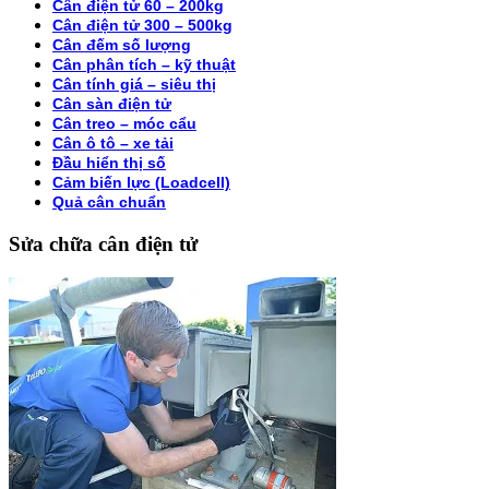
Cân điện tử 60 – 200kg
Cân điện tử 300 – 500kg
Cân đếm số lượng
Cân phân tích – kỹ thuật
Cân tính giá – siêu thị
Cân sàn điện tử
Cân treo – móc cẩu
Cân ô tô – xe tải
Đầu hiển thị số
Cảm biến lực (Loadcell)
Quả cân chuẩn
Sửa chữa cân điện tử