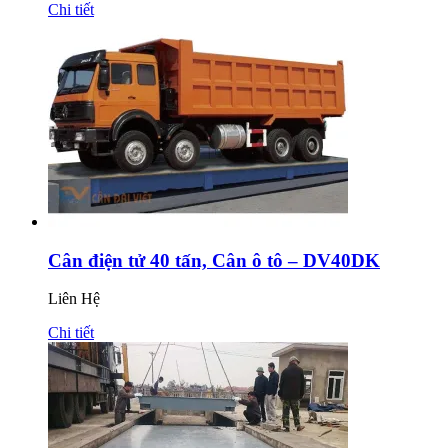
Chi tiết
Cân điện tử 40 tấn, Cân ô tô – DV40DK
Liên Hệ
Chi tiết