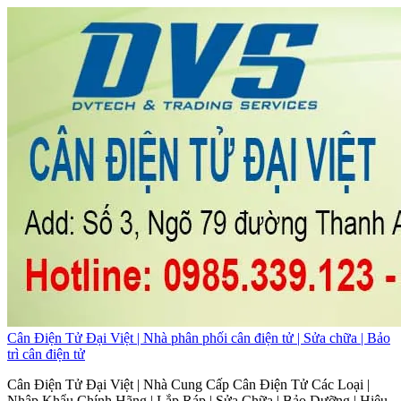
Cân Điện Tử Đại Việt | Nhà phân phối cân điện tử | Sửa chữa | Bảo
trì cân điện tử
Cân Điện Tử Đại Việt | Nhà Cung Cấp Cân Điện Tử Các Loại |
Nhập Khẩu Chính Hãng | Lắp Ráp | Sửa Chữa | Bảo Dưỡng | Hiệu