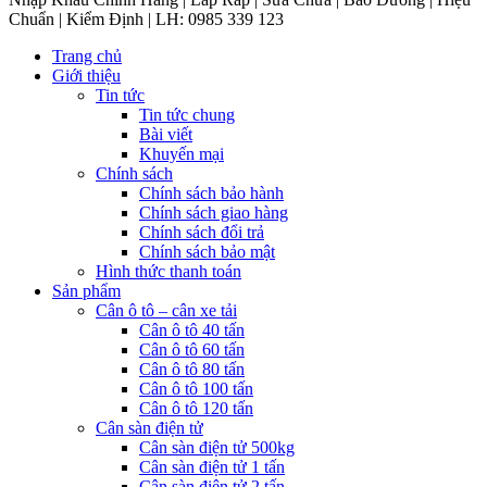
Chuẩn | Kiểm Định | LH: 0985 339 123
Trang chủ
Giới thiệu
Tin tức
Tin tức chung
Bài viết
Khuyến mại
Chính sách
Chính sách bảo hành
Chính sách giao hàng
Chính sách đổi trả
Chính sách bảo mật
Hình thức thanh toán
Sản phẩm
Cân ô tô – cân xe tải
Cân ô tô 40 tấn
Cân ô tô 60 tấn
Cân ô tô 80 tấn
Cân ô tô 100 tấn
Cân ô tô 120 tấn
Cân sàn điện tử
Cân sàn điện tử 500kg
Cân sàn điện tử 1 tấn
Cân sàn điện tử 2 tấn