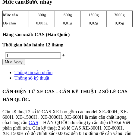
Mức cân/Bước nhảy
Mức cân
300g
600g
1500g
3000g
Độ chia
0,005g
0,01g
0,02g
0,05g
Hãng sản xuất: CAS (Hàn Quốc)
Thời gian bảo hành: 12 tháng
-
+
Mua Ngay
Thông tin sản phẩm
Thông số kỹ thuật
CÂN ĐIỆN TỬ XE
CAS
– CÂN KỸ THUẬT 2 SỐ LẺ CAS
HÀN QUỐC.
Cân kỹ thuật 2 số lẻ CAS XE bao gồm các model XE-300H, XE-
600H, XE-1500H , XE-3000H, XE-600H là mẫu cân chất lượng
của hãng cân
CAS
– HÀN QUỐC do công ty cân điện tử Đại Việt
phân phối trên. Cân kỹ thuật 2 số lẻ CAS XE-300H, XE-600H,
XE-1500H có độ chính xác 0.005g đến 0.1g dùng để cân vàng, cân