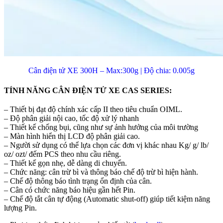
Cân điện tử XE 300H – Max:300g | Độ chia: 0.005g
TÍNH NĂNG CÂN ĐIỆN TỬ XE CAS SERIES:
– Thiết bị đạt độ chính xác cấp II theo tiêu chuẩn OIML.
– Độ phân giải nội cao, tốc độ xử lý nhanh
– Thiết kế chống bụi, cũng như sự ảnh hưởng của môi trường
– Màn hình hiển thị LCD độ phân giải cao.
– Người sử dụng có thể lựa chọn các đơn vị khác nhau Kg/ g/ lb/
oz/ ozt/ đếm PCS theo nhu cầu riêng.
– Thiết kế gọn nhẹ, dễ dàng di chuyển.
– Chức năng: cân trừ bì và thông báo chế độ trừ bì hiện hành.
– Chế độ thông báo tình trạng ổn định của cân.
– Cân có chức năng báo hiệu gần hết Pin.
– Chế độ tắt cân tự động (Automatic shut-off) giúp tiết kiệm năng
lượng Pin.