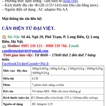
– Phương thức định lượng : cảm biến từ (
load cell
).
– Kích thước đĩa cân :Ф128/ (155×143) mm Đĩa cân bằng inox) .
– Nguồn điện sử dụng : AC adaptor Pin AA
Mọi thông tin xin liên hệ:
CÂN ĐIỆN TỬ ĐẠI VIỆT.
Hà Nội:
Số 44, Ngõ 29, Phố Trạm, P. Long Biên, Q. Long
Biên, Hà Nội.
Hotline:
0985 339 123 – 0988 339 766.
Email
:
candientudaiviet@gmail.com
Thời gian làm việc:
Từ 8h00 – 17h00 thứ 2 đến thứ 7 hàng
tuần.
Facebook
Twitter
Google+
Pin It
300g/0,005g | 600g/0,01g | 1500g/0,02g | 3000g/0,05g
Mức cân - Độ chia
| 6000g/0.01g
Hiển thị
LCD
Phím
7 phím chức năng cơ bản
Kết cấu
Vỏ nhựa ABS - Mặt cân inox không gỉ
Kích thước mặt cân
Ø 128mm
(đĩa tròn)
hoặc 155 x 143mm
(đĩa vuông)
Nguồn sử dụng
DC Adapter 12V