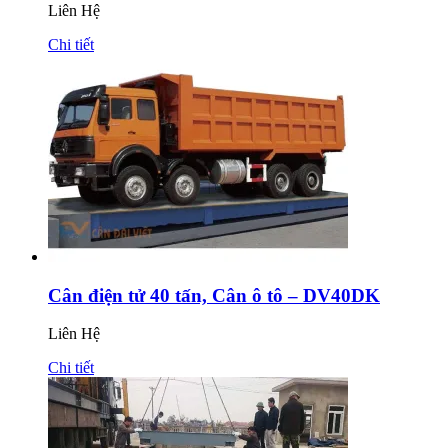
Liên Hệ
Chi tiết
Cân điện tử 40 tấn, Cân ô tô – DV40DK
Liên Hệ
Chi tiết