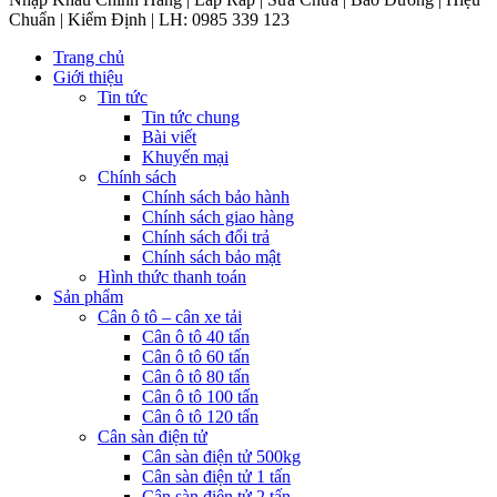
Chuẩn | Kiểm Định | LH: 0985 339 123
Trang chủ
Giới thiệu
Tin tức
Tin tức chung
Bài viết
Khuyến mại
Chính sách
Chính sách bảo hành
Chính sách giao hàng
Chính sách đổi trả
Chính sách bảo mật
Hình thức thanh toán
Sản phẩm
Cân ô tô – cân xe tải
Cân ô tô 40 tấn
Cân ô tô 60 tấn
Cân ô tô 80 tấn
Cân ô tô 100 tấn
Cân ô tô 120 tấn
Cân sàn điện tử
Cân sàn điện tử 500kg
Cân sàn điện tử 1 tấn
Cân sàn điện tử 2 tấn