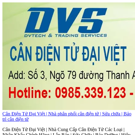
Cân Điện Tử Đại Việt | Nhà phân phối cân điện tử | Sửa chữa | Bảo
trì cân điện tử
Cân Điện Tử Đại Việt | Nhà Cung Cấp Cân Điện Tử Các Loại |
Nhập Khẩu Chính Hãng | Lắp Ráp | Sửa Chữa | Bảo Dưỡng | Hiệu