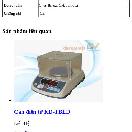
Đơn vị cân
G, ct, lb, oz, GN, ozt, dwt
Chứng chỉ
CE
Sản phẩm liên quan
Cân điện tử KD-TBED
Liên Hệ