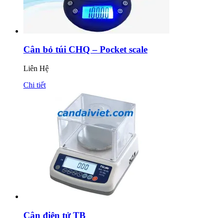
Cân bỏ túi CHQ – Pocket scale
Liên Hệ
Chi tiết
Cân điện tử TB