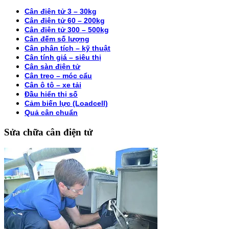
Cân điện tử 3 – 30kg
Cân điện tử 60 – 200kg
Cân điện tử 300 – 500kg
Cân đếm số lượng
Cân phân tích – kỹ thuật
Cân tính giá – siêu thị
Cân sàn điện tử
Cân treo – móc cẩu
Cân ô tô – xe tải
Đầu hiển thị số
Cảm biến lực (Loadcell)
Quả cân chuẩn
Sửa chữa cân điện tử