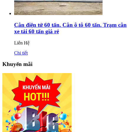
Cân điện tử 60 tấn. Cân ô tô 60 tấn. Trạm cân
xe tải 60 tấn giá rẻ
Liên Hệ
Chi tiết
Khuyến mãi