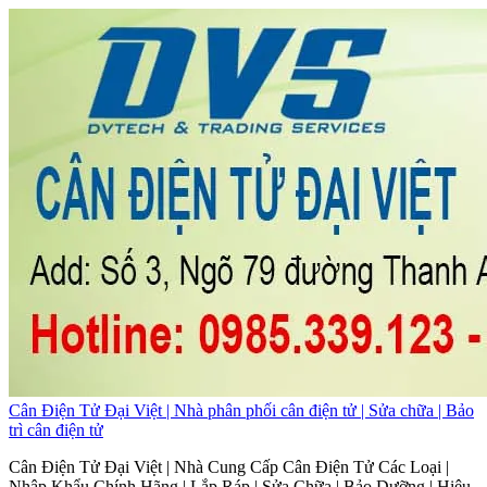
Cân Điện Tử Đại Việt | Nhà phân phối cân điện tử | Sửa chữa | Bảo
trì cân điện tử
Cân Điện Tử Đại Việt | Nhà Cung Cấp Cân Điện Tử Các Loại |
Nhập Khẩu Chính Hãng | Lắp Ráp | Sửa Chữa | Bảo Dưỡng | Hiệu