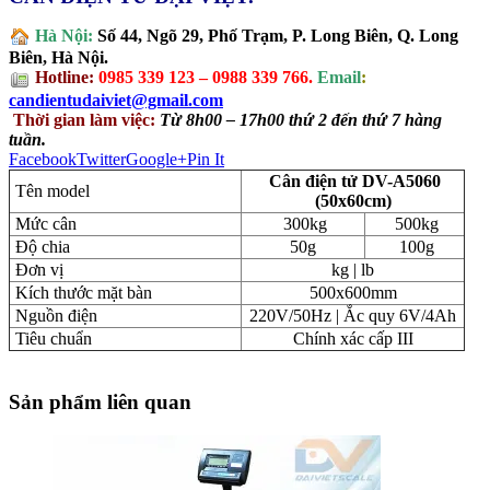
Hà Nội:
Số 44, Ngõ 29, Phố Trạm, P. Long Biên, Q. Long
Biên, Hà Nội.
Hotline:
0985 339 123 – 0988 339 766.
Email
:
candientudaiviet@gmail.com
Thời gian làm việc:
Từ 8h00 – 17h00 thứ 2 đến thứ 7 hàng
tuần.
Facebook
Twitter
Google+
Pin It
Cân điện tử DV-A5060
Tên model
(50x60cm)
Mức cân
300kg
500kg
Độ chia
50g
100g
Đơn vị
kg | lb
Kích thước mặt bàn
500x600mm
Nguồn điện
220V/50Hz | Ắc quy 6V/4Ah
Tiêu chuẩn
Chính xác cấp III
Sản phẩm liên quan