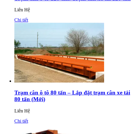
Liên Hệ
Chi tiết
Trạm cân ô tô 80 tấn – Lắp đặt trạm cân xe tải
80 tấn (Mới)
Liên Hệ
Chi tiết