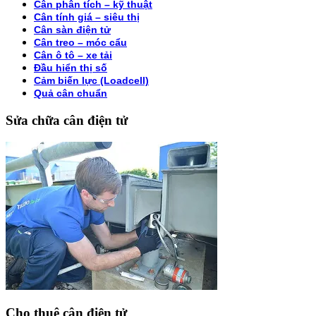
Cân phân tích – kỹ thuật
Cân tính giá – siêu thị
Cân sàn điện tử
Cân treo – móc cẩu
Cân ô tô – xe tải
Đầu hiển thị số
Cảm biến lực (Loadcell)
Quả cân chuẩn
Sửa chữa cân điện tử
Cho thuê cân điện tử