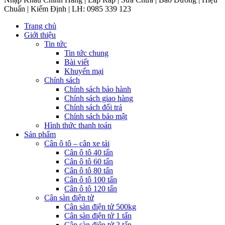
Chuẩn | Kiểm Định | LH: 0985 339 123
Trang chủ
Giới thiệu
Tin tức
Tin tức chung
Bài viết
Khuyến mại
Chính sách
Chính sách bảo hành
Chính sách giao hàng
Chính sách đổi trả
Chính sách bảo mật
Hình thức thanh toán
Sản phẩm
Cân ô tô – cân xe tải
Cân ô tô 40 tấn
Cân ô tô 60 tấn
Cân ô tô 80 tấn
Cân ô tô 100 tấn
Cân ô tô 120 tấn
Cân sàn điện tử
Cân sàn điện tử 500kg
Cân sàn điện tử 1 tấn
Cân sàn điện tử 2 tấn