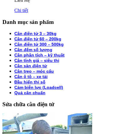
Liên Hệ
Chi tiết
Danh mục sản phẩm
Cân điện tử 3 – 30kg
Cân điện tử 60 – 200kg
Cân điện tử 300 – 500kg
Cân đếm số lượng
Cân phân tích – kỹ thuật
Cân tính giá – siêu thị
Cân sàn điện tử
Cân treo – móc cẩu
Cân ô tô – xe tải
Đầu hiển thị số
Cảm biến lực (Loadcell)
Quả cân chuẩn
Sửa chữa cân điện tử