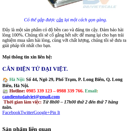
Có thể gập được
cân
lại một cách gọn gàng.
Đây là một sản phẩm có độ bền cao và đáng tin cậy. Đảm bảo hài
lòng 100%. Chúng tôi sẽ cố gắng hết sức để mang lại cho bạn trải
nghiệm mua sắm hài lòng, cùng với chất lượng, chúng tôi sẽ đưa ra
giải pháp tốt nhất cho bạn.
Mọi thông tin xin liên hệ:
CÂN ĐIỆN TỬ ĐẠI VIỆT.
Hà Nội:
Số 44, Ngõ 29, Phố Trạm, P. Long Biên, Q. Long
Biên, Hà Nội.
Hotline:
0985 339 123 – 0988 339 766.
Email
:
candientudaiviet@gmail.com
Thời gian làm việc:
Từ 8h00 – 17h00 thứ 2 đến thứ 7 hàng
tuần.
Facebook
Twitter
Google+
Pin It
Sản phẩm liên quan