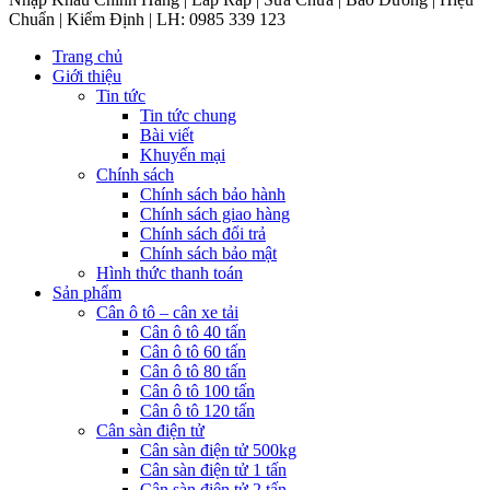
Chuẩn | Kiểm Định | LH: 0985 339 123
Trang chủ
Giới thiệu
Tin tức
Tin tức chung
Bài viết
Khuyến mại
Chính sách
Chính sách bảo hành
Chính sách giao hàng
Chính sách đổi trả
Chính sách bảo mật
Hình thức thanh toán
Sản phẩm
Cân ô tô – cân xe tải
Cân ô tô 40 tấn
Cân ô tô 60 tấn
Cân ô tô 80 tấn
Cân ô tô 100 tấn
Cân ô tô 120 tấn
Cân sàn điện tử
Cân sàn điện tử 500kg
Cân sàn điện tử 1 tấn
Cân sàn điện tử 2 tấn