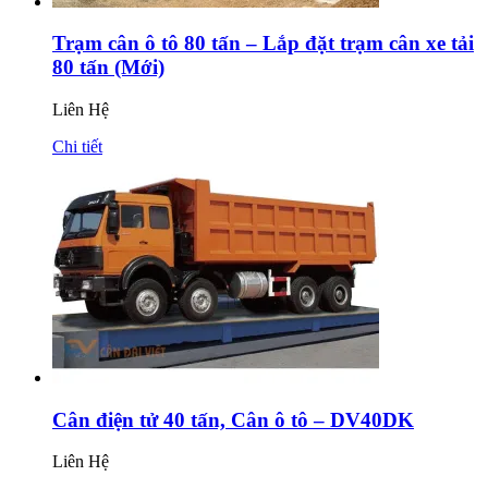
Trạm cân ô tô 80 tấn – Lắp đặt trạm cân xe tải
80 tấn (Mới)
Liên Hệ
Chi tiết
Cân điện tử 40 tấn, Cân ô tô – DV40DK
Liên Hệ