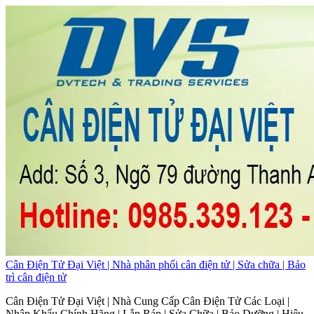
Cân Điện Tử Đại Việt | Nhà phân phối cân điện tử | Sửa chữa | Bảo
trì cân điện tử
Cân Điện Tử Đại Việt | Nhà Cung Cấp Cân Điện Tử Các Loại |
Nhập Khẩu Chính Hãng | Lắp Ráp | Sửa Chữa | Bảo Dưỡng | Hiệu